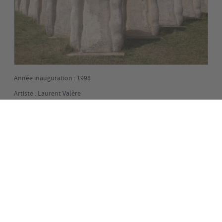
Année inauguration : 1998
Artiste : Laurent Valère
Type : Monument
à même le
Quinze bustes de même taille, disposés en triangle
sol. La forme triangulaire rappelle le commerce du même
nom. L'orientation de l'oeuvre est en direction du Golfe de
Guinée d'où venait le navire. La couleur claire symbolise le
deuil dans les Antilles. Ils symbolisent l'ensemble des
victimes anonymes de la traite . Le site quant à lui a été
choisi car c'est à cet endroit que le dernier naufrage d'un
navire négrier en Martinique a eu lieu en 1830.