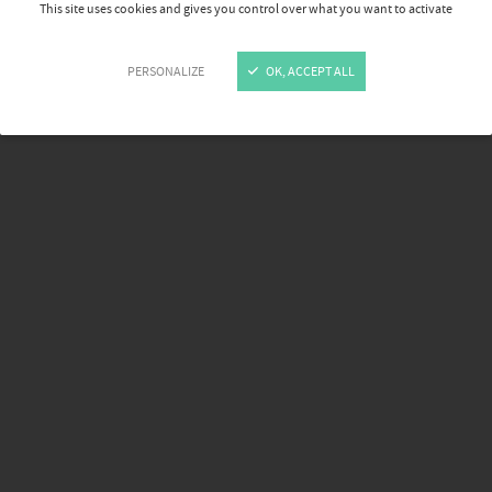
This site uses cookies and gives you control over what you want to activate
Google Maps is disabled.
ALLOW
PERSONALIZE
OK, ACCEPT ALL