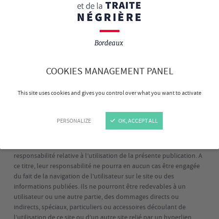
Ce site internet a été réalisé par l'
Agence web idéveloppement
- 7
Place Tourny, 33000 Bordeaux, France - +33 (0)5 57 78 35 43.
L'hébergement du site est assuré par DIS Group - 28 rue des Arts,
59000 Lille, France -
contact@group-dis.com
- +33 (0)3 20 09 11 68
COOKIES MANAGEMENT PANEL
Limitation de responsabilité
This site uses cookies and gives you control over what you want to activate
L'éditeur du site et tous tiers impliqués dans sa création et son
exploitation mettent tout en œuvre pour offrir à leurs utilisateurs
PERSONALIZE
OK, ACCEPT ALL
la meilleure expérience de navigation possible, ainsi que des
informations complètes et pertinentes. Ils ne donnent aucune
garantie, explicite ou implicite, et n’assument aucune
responsabilité relative à l’utilisation de la présente publication. A
ce titre, leur responsabilité ne pourra en aucun cas être engagée
du fait de la navigation de l’utilisateur sur le site ou des
informations publiées. Ils ne pourront être redevables à un
utilisateur ou une autre partie, des dommages directs ou
indirects, spéciaux, particuliers ou accessoires découlant de
l’utilisation de ce site ou d’un autre site relié par un hyperlien.