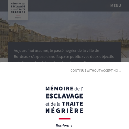
MENU
Aujourd'hui assumé, le passé négrier de la ville de
Bordeaux s’expose dans l’espace public avec deux objectifs
prioritaires : la pédagogie et la mémoire. Ce nouvel outil
mis à disposition de toutes et tous témoigne du
CONTINUE WITHOUT ACCEPTING →
déploiement de la politique mémorielle de la Ville dans
l'objectif de mieux faire connaître son histoire et son
engagement dans la commémoration des victimes de
l’esclavage et de la traite négrière et de leurs abolitions.
BORDEAUX
e
au
xviii
siècle